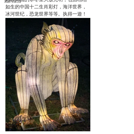
灯在异国的寒冬里大放光明，包括栩栩
紐約生活
如生的中国十二生肖彩灯，海洋世界，
冰河世纪，恐龙世界等等。执得一遊！