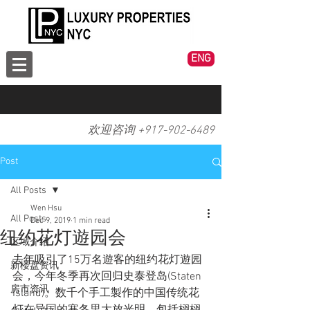
ENG
欢迎咨询 +
917-902-6489
Post
All Posts
Wen Hsu
All Posts
Dec 9, 2019
1 min read
纽约花灯遊园会
区域介绍
去年吸引了15万名遊客的纽约花灯遊园
新楼盘资讯
会，今年冬季再次回归史泰登岛(Staten 
房市资讯
Island)。数千个手工製作的中国传统花