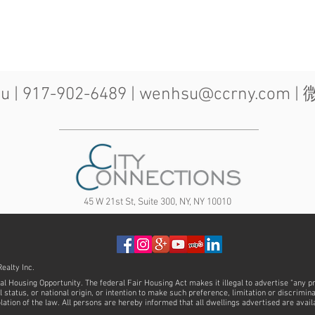
| 917-902-6489 |
wenhsu@ccrny.com
| 
45 W 21st St, Suite 300, NY, NY 10010
ealty Inc.
al Housing Opportunity. The federal Fair Housing Act makes it illegal to advertise "any p
ial status, or national origin, or intention to make such preference, limitation or discrimi
olation of the law. All persons are hereby informed that all dwellings advertised are avail