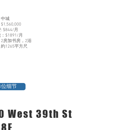
：中城
1,560,000
 $844/月
：$1891/月
2房加书房，2浴
約1265平方尺
单位细节
0 West 39th St
38E