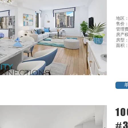
地区
售价：$
管理费:
房产税
房型：
面积：
10
#