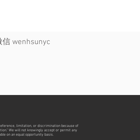
微信 wenhsunyc
reference, limitation, or discrimination because of
nation." We will not knowingly accept or permit any
able on an equal opportunity basis.