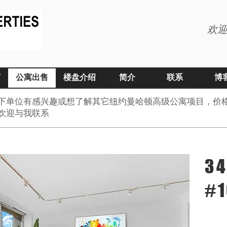
欢迎
南
公寓出售
楼盘介绍
简介
联系
博
下单位有感兴趣或想了解其它纽约曼哈顿高级公寓项目，价
欢迎与我联系
34
#1