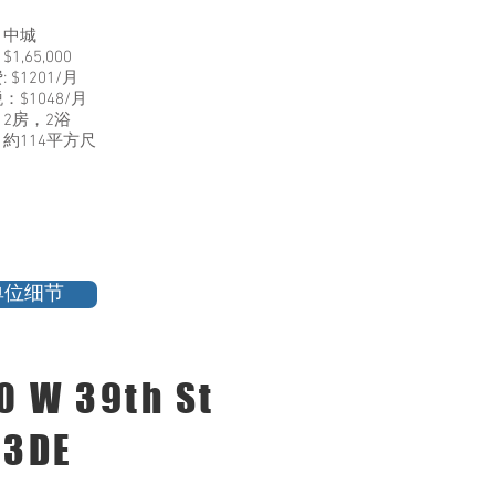
：中城
1,65,000
 $1201/月
：$1048/月
2房，2浴
約114平方尺
单位细节
0 W 39th St
43DE