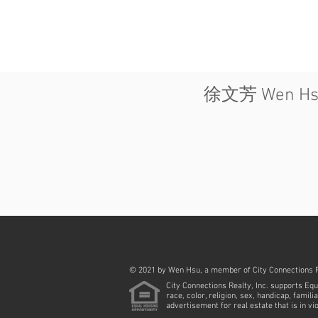
徐文芳 Wen Hsu 
© 2021 by Wen Hsu, a member of City Connections R
City Connections Realty, Inc. supports Equ
race, color, religion, sex, handicap, famil
advertisement for real estate that is in vi