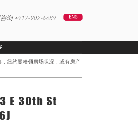
ENG
咨询 +
917-902-6489
客
格，纽约曼哈顿房场状况，或有房产
3 E 30th St
6J