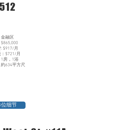
512
：金融区
865,000
 $917/月
：$721/月
1房，1浴
約634平方尺
单位细节