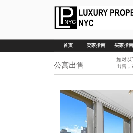
首页
卖家指南
买家指
如对以
公寓出售
出售，