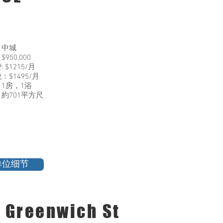
：中城
950,000
 $1215/月
：$1495/月
1房，1浴
約701平方尺
单位细节
 Greenwich St