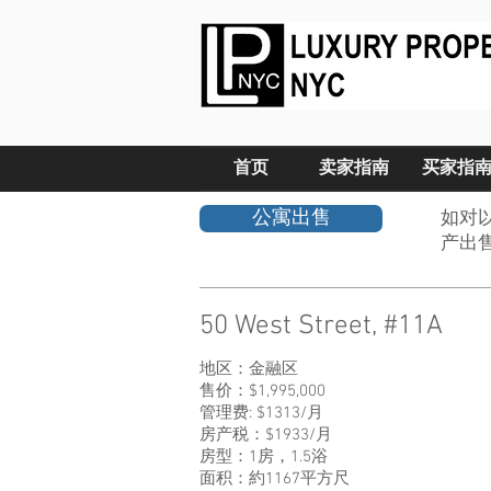
首页
卖家指南
买家指
公寓出售
如对
产出
50 West Street, #11A
地区：金融区
售价：$1,995,000
管理费: $1313/月
房产税：$1933/月
房型：1房，1.5浴
面积：約1167平方尺