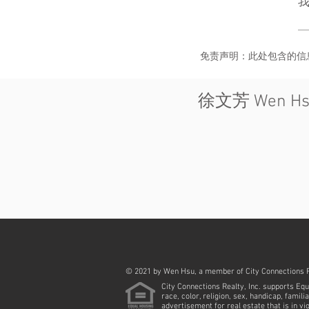
免责声明：此处包含的信
徐文芳 Wen Hsu 
© 2021 by Wen Hsu, a member of City Connections R
City Connections Realty, Inc. supports Equ
race, color, religion, sex, handicap, famil
advertisement for real estate that is in vi