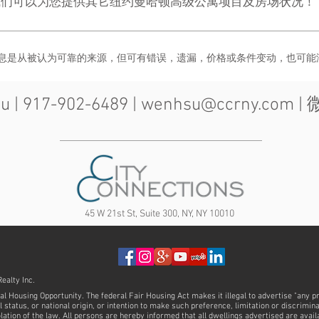
我们可以为您提供其它纽约曼哈顿高级公寓项目及房场状况！
息是从被认为可靠的来源，但可有错误，遗漏，价格或条件变动，也可能
| 917-902-6489 |
wenhsu@ccrny.com
| 
45 W 21st St, Suite 300, NY, NY 10010
ealty Inc.
al Housing Opportunity. The federal Fair Housing Act makes it illegal to advertise "any p
ial status, or national origin, or intention to make such preference, limitation or discrimi
olation of the law. All persons are hereby informed that all dwellings advertised are avail