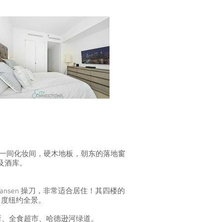
室和一间化妆间，硬木地板，朝东的落地窗
机及酒库。
-Hansen 操刀，非常适合居住！其四楼的
 度纽约全景。
所、全食超市、哈德逊河绿道。