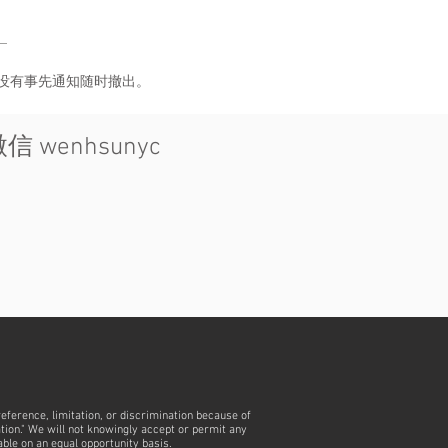
没有事先通知随时撤出。
微信 wenhsunyc
reference, limitation, or discrimination because of
nation." We will not knowingly accept or permit any
able on an equal opportunity basis.