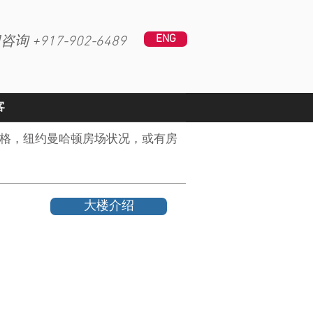
ENG
咨询 +
917-902-6489
客
格，纽约曼哈顿房场状况，或有房
大楼介绍